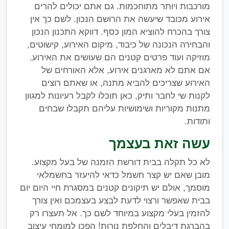
מורכבות ויותר מתוחכמות. גם אתם יכולים להרים
אירוע מכובד שיעשה את הרושם הנכון. לשם כך אין
צורך בהכרח להוציא המון כסף. דווקא התכנון הנכון
והבחירה הנכונה של כיבוד, מיקום האירוע, קישוטים,
מוזיקה ועוד פרטים קטנים הם שעושים את האירוע.
אם אתם לא מארגנים אירוע, אלא האורחים של
האירוע שצריכים להביא מתנה, או שאתם רוצים
לקנות שי לחבר ותיק, כאן תוכלו לקבל רעיונות למגוון
מתנות מקוריות ושימושיות עליהם תקבלו שבחים
ותודות.
עשה זאת בעצמך
לא כל תקלה בבית דורשת הזמנה של בעל מקצוע.
מובן שאם יש קצר חשמל כדאי להיעזר בחשמלאי
מוסמך, אולם יש תיקונים קטנים במסגרת חיי היום יום
בבית שאפשר ורצוי לדעת לבצע בעצמכם ואין צורך
להזמין בעלי מקצוע במיוחד לשם כך. אל תעצרו רק
בהברגת דיבלים והחלפת נורות! הפכו למומחי עיצוב