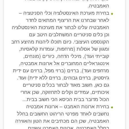
האמבטיה.
בחירת מערכת האינסטלציה וכלי הסניטציה –
לאחר שבחרנו את הריצוף המתאים לחדר
האמבטיה עלינו לבחור את מערכות האינסטלציה
וכן כלים סניטריים המשתלבים היטב עם
הקונספט העיצובי. כיום תוכלו ליהנות מהיצע רחב
ומגוון של אסלות (מרחפות, עומדות קלאסיות,
קובייתי ועוד), מיכלי הדחה, כיורים (מונחים,
אינטגראליים המחוברים אל ארונות אמבטיה,
מרחפים ועוד), ברזים (ברזי מפל, ברזים עם ידית
ג'ויסטיק, ברזים גבוהים, ברזים ללא ידית) ועוד.
גם כאן, חשוב מאוד לבחור בכלים סניטריים
איכותיים, עמידים וקלים לתחזוקה, שכן אחרי
הכול מדובר בבית הכיסא הכי חשוב בבית...
בחירת ארונות האמבט – ארונות אמבטיה
נחשבים לאחד מפרטי הריהוט החשובים בחלל
האמבטיה, שכן הם מכתיבים את הטון והאווירה
בחלל האמבטיה. ארונות האמבט עשויים