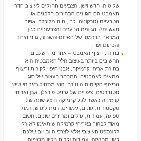
של טיח, חדש וישן. הצבעים החזקים לעיצוב חדרי
האמבט הם הגוונים הבהירים הלבנים או
הטבעיים (טרקוטה, לבן, חום מלוכלך, אפור
תעשייתי) והגוונים הנועזים והצבעוניים כגון
המראה הדרמטי של האדום והשחור, גווני הירוק
והכתום ועוד.
בחירת ריצוף האמבט – אחד מן השלבים
החשובים ביותר בעיצוב חלל האמבטיה הוא
בחירת אריחי קרמיקה, אבני חיפוי לקירות וריצוף
מתאים לאמבטיה. המבחר העצום של סוגי
הריצוף הקיימים הינו רב, הוא מתחיל באריחי שיש
סטנדרטים, ציפויים של גרניט פורצלן, אבן ואריחי
קרמיקה כאשר לכל קרמיקה היצע שונה של
טקסטורות, גוונים, גימורים, רמת ליטוש, רמת
ספיגה, עמידות, גדלים ומחירים שונים. חשוב
מאוד לבחור באריחי קרמיקה שיתאימו לא רק
לקונספט העיצובי אלא לצרכי היום יום שלכם,
כגון: תחזוקה, עמידות וקלות ניקיון מרצפות