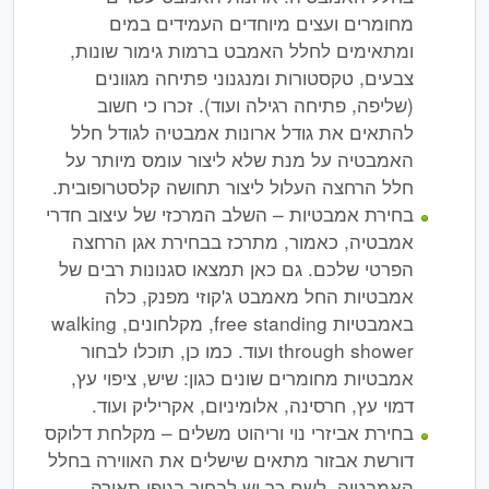
מחומרים ועצים מיוחדים העמידים במים
ומתאימים לחלל האמבט ברמות גימור שונות,
צבעים, טקסטורות ומנגנוני פתיחה מגוונים
(שליפה, פתיחה רגילה ועוד). זכרו כי חשוב
להתאים את גודל ארונות אמבטיה לגודל חלל
האמבטיה על מנת שלא ליצור עומס מיותר על
חלל הרחצה העלול ליצור תחושה קלסטרופובית.
בחירת אמבטיות – השלב המרכזי של עיצוב חדרי
אמבטיה, כאמור, מתרכז בבחירת אגן הרחצה
הפרטי שלכם. גם כאן תמצאו סגנונות רבים של
אמבטיות החל מאמבט ג'קוזי מפנק, כלה
באמבטיות free standing, מקלחונים, walking
through shower ועוד. כמו כן, תוכלו לבחור
אמבטיות מחומרים שונים כגון: שיש, ציפוי עץ,
דמוי עץ, חרסינה, אלומיניום, אקריליק ועוד.
בחירת אביזרי נוי וריהוט משלים – מקלחת דלוקס
דורשת אבזור מתאים שישלים את האווירה בחלל
האמבטיה. לשם כך יש לבחור בגופי תאורה