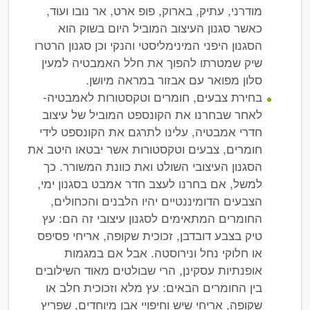
מודרני, עתיק, בארוק, פופ ארט, אר נובו ועוד,
כאשר סגנון העיצוב המוביל היום בשוק הוא
הסגנון היפני המינימליסטי והנקי וכן סגנון הרטרו
שיק שמטרתו להפוך את חלל האמבטיה למעין
סלון מפואר עם אבזור במראה מיושן.
בחירת צבעים, חומרים וטקסטורות לאמבטיה-
לאחר שבחרנו את הקונספט המוביל של עיצוב
חדרי אמבטיה, עלינו לתרגם את הקונספט לידי
חומרים, צבעים וטקסטורות אשר יבטאו היטב את
הסגנון העיצובי השולט ואת כוונת המשורר. כך
למשל, אם בחרנו לעצב חדר אמבט בסגנון ימי,
הצבעים הדומיננטיים יהיו הלבנים והכחולים,
החומרים המתאימים לסגנון עיצובי זה הם: עץ
טיק בצבע דובדבן, זכוכית שקופה, אריחי פסיפס
או חלוקי נחל ונירוסטה. אבל אם במגמות
אופנתיות עסקינן, הרי שבולטים מאוד השילובים
בין החומרים הבאים: עץ מלא וזכוכית חלב או
שקופה, אריחי שיש וחיפויי אבן מיוחדים, שפריץ